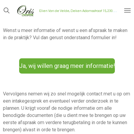
Ga
E
lien Van de Velde, Deken Adamsstraat 15, 2300 Turnhout
direct
naar
de
Wenst u meer informatie of wenst u een afspraak te maken
hoofdinhoud
in de praktijk? Vul dan gerust onderstaand formulier in!
Ja, wij willen graag meer informatie!
Vervolgens nemen wij zo snel mogelijk contact met u op om
een intakegesprek en eventueel verder onderzoek in te
plannen. U krijgt vooraf de nodige informatie om alle
benodigde documenten (die u dient mee te brengen op uw
eerste afspraak om verdere terugbetaling in orde te kunnen
brengen) alvast in orde te brengen.