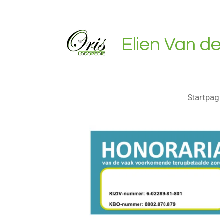
Ga
direct
naar
Elien Van d
de
hoofdinhoud
Startpag