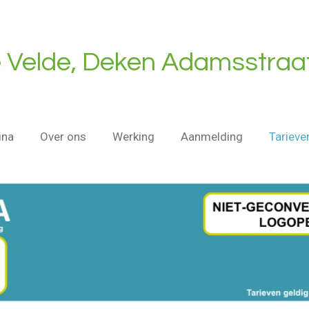
e Velde, Deken Adamsstraa
ina
Over ons
Werking
Aanmelding
Tarieve